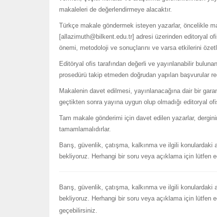
makaleleri de değerlendirmeye alacaktır.
Türkçe makale göndermek isteyen yazarlar, öncelikle mak
[allazimuth@bilkent.edu.tr] adresi üzerinden editoryal of
önemi, metodoloji ve sonuçlarını ve varsa etkilerini özetl
Editöryal ofis tarafından değerli ve yayınlanabilir bulun
prosedürü takip etmeden doğrudan yapılan başvurular red
Makalenin davet edilmesi, yayınlanacağına dair bir gara
geçtikten sonra yayına uygun olup olmadığı editoryal ofis
Tam makale gönderimi için davet edilen yazarlar, derginin
tamamlamalıdırlar.
Barış, güvenlik, çatışma, kalkınma ve ilgili konulardaki 
bekliyoruz. Herhangi bir soru veya açıklama için lütfen ed
Barış, güvenlik, çatışma, kalkınma ve ilgili konulardaki 
bekliyoruz. Herhangi bir soru veya açıklama için lütfen e
geçebilirsiniz.