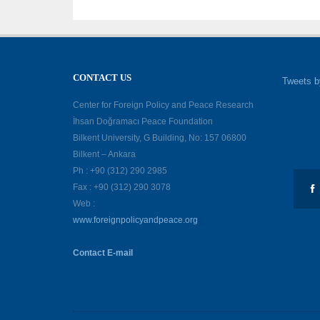
CONTACT US
Tweets b
Center for Foreign Policy and Peace Research
İhsan Doğramacı Peace Foundation
Bilkent University, G Building, No: 157 06800
Bilkent – Ankara
Ph : +90 (312) 290 2985
Fax : +90 (312) 290 3078
Web :
www.foreignpolicyandpeace.org
Contact E-mail