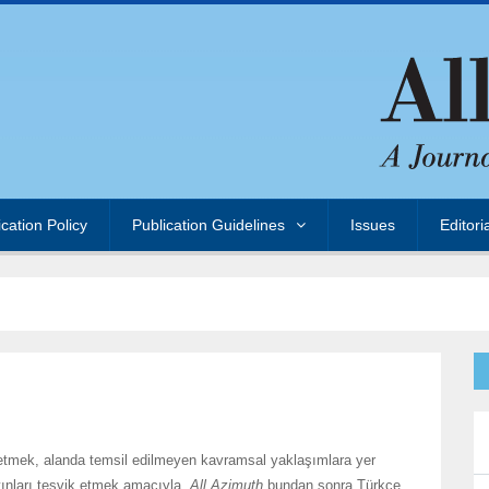
ication Policy
Publication Guidelines
Issues
Editori
etmek, alanda temsil edilmeyen kavramsal yaklaşımlara yer
yınları teşvik etmek amacıyla,
All Azimuth
bundan sonra Türkçe