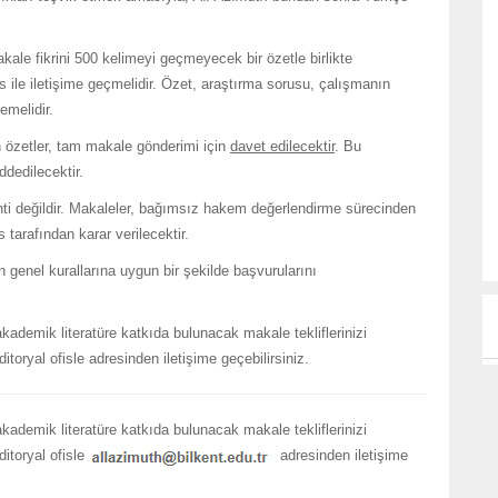
ale fikrini 500 kelimeyi geçmeyecek bir özetle birlikte
is ile iletişime geçmelidir. Özet, araştırma sorusu, çalışmanın
emelidir.
an özetler, tam makale gönderimi için
davet edilecektir
. Bu
dedilecektir.
nti değildir. Makaleler, bağımsız hakem değerlendirme sürecinden
 tarafından karar verilecektir.
 genel kurallarına uygun bir şekilde başvurularını
akademik literatüre katkıda bulunacak makale tekliflerinizi
itoryal ofisle adresinden iletişime geçebilirsiniz.
akademik literatüre katkıda bulunacak makale tekliflerinizi
ditoryal ofisle
adresinden iletişime